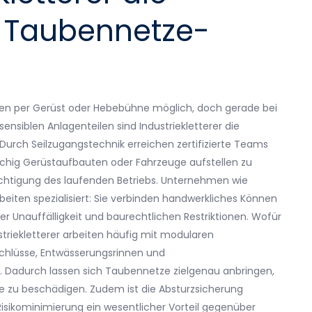
r Taubennetze-
etzen per Gerüst oder Hebebühne möglich, doch gerade bei
nsiblen Anlagenteilen sind Industriekletterer die
 Durch Seilzugangstechnik erreichen zertifizierte Teams
ächig Gerüstaufbauten oder Fahrzeuge aufstellen zu
ächtigung des laufenden Betriebs. Unternehmen wie
rbeiten spezialisiert: Sie verbinden handwerkliches Können
er Unauffälligkeit und baurechtlichen Restriktionen. Wofür
ustriekletterer arbeiten häufig mit modularen
chlüsse, Entwässerungsrinnen und
adurch lassen sich Taubennetze zielgenau anbringen,
zu beschädigen. Zudem ist die Absturzsicherung
sikominimierung ein wesentlicher Vorteil gegenüber