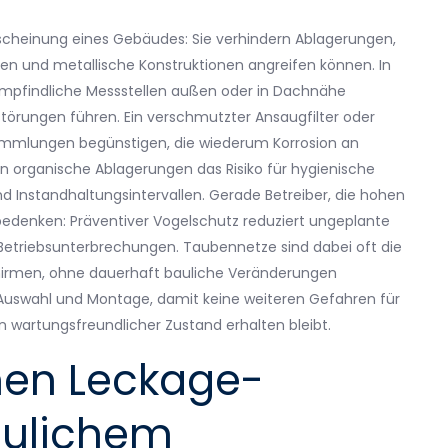
scheinung eines Gebäudes: Sie verhindern Ablagerungen,
gen und metallische Konstruktionen angreifen können. In
empfindliche Messstellen außen oder in Dachnähe
örungen führen. Ein verschmutzter Ansaugfilter oder
ammlungen begünstigen, die wiederum Korrosion an
n organische Ablagerungen das Risiko für hygienische
 Instandhaltungsintervallen. Gerade Betreiber, die hohen
bedenken: Präventiver Vogelschutz reduziert ungeplante
Betriebsunterbrechungen. Taubennetze sind dabei oft die
schirmen, ohne dauerhaft bauliche Veränderungen
Auswahl und Montage, damit keine weiteren Gefahren für
 wartungsfreundlicher Zustand erhalten bleibt.
hen Leckage-
aulichem